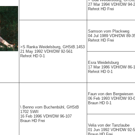
27 Mar 1994 VDH/DW 94-
Rehrot HD Frei
Samson vom Plackweg
04 Jul 1989 VDH/DW 89-3
Rehrot HD Frei
>S
Ranka Weidelsburg,
GHStB.1453
21 May 1992 VDH/DW 92-561
Rehrot HD 0-1
Esra Weidelsburg
17 Mar 1986 VDH/DW 86-
Rehrot HD 0-1
Faun von den Bergwiesen
06 Feb 1993 VDH/DW 93-
Braun HD 0-1
\
Benno vom Buchenbühl,
GHStB
1702 SWII
16 Feb 1996 VDH/DW 96-107
Braun HD Frei
Velia von der Tanzlaube
01 Jun 1992 VDH/DW 92-
Braun HD Frei