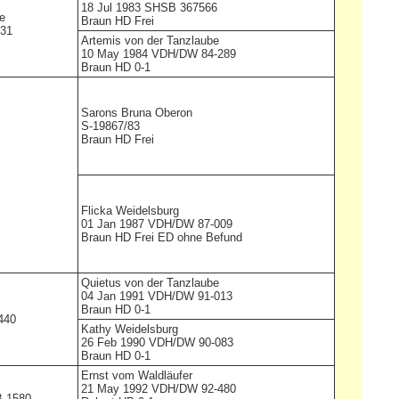
18 Jul 1983 SHSB 367566
e
Braun HD Frei
031
Artemis von der Tanzlaube
10 May 1984 VDH/DW 84-289
Braun HD 0-1
Sarons Bruna Oberon
S-19867/83
Braun HD Frei
Flicka Weidelsburg
01 Jan 1987 VDH/DW 87-009
Braun HD Frei ED ohne Befund
Quietus von der Tanzlaube
04 Jan 1991 VDH/DW 91-013
Braun HD 0-1
440
Kathy Weidelsburg
26 Feb 1990 VDH/DW 90-083
Braun HD 0-1
Ernst vom Waldläufer
21 May 1992 VDH/DW 92-480
.1580