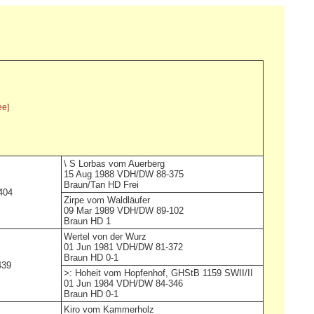
ee]
\ S
Lorbas vom Auerberg
15 Aug 1988 VDH/DW 88-375
Braun/Tan HD Frei
404
Zirpe vom Waldläufer
09 Mar 1989 VDH/DW 89-102
Braun HD 1
Wertel von der Wurz
01 Jun 1981 VDH/DW 81-372
Braun HD 0-1
439
>:
Hoheit vom Hopfenhof,
GHStB 1159 SWII/II
01 Jun 1984 VDH/DW 84-346
Braun HD 0-1
Kiro vom Kammerholz