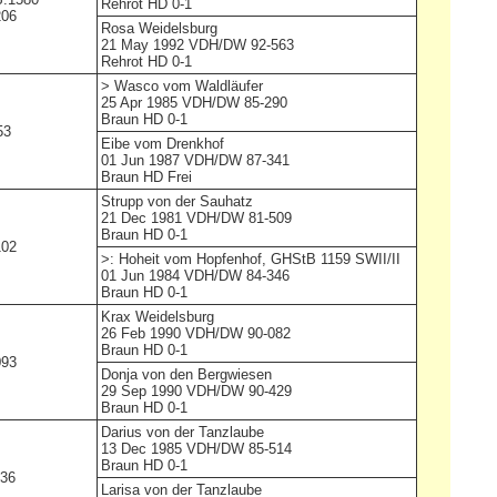
Rehrot HD 0-1
206
Rosa Weidelsburg
21 May 1992 VDH/DW 92-563
Rehrot HD 0-1
>
Wasco vom Waldläufer
25 Apr 1985 VDH/DW 85-290
Braun HD 0-1
53
Eibe vom Drenkhof
01 Jun 1987 VDH/DW 87-341
Braun HD Frei
Strupp von der Sauhatz
21 Dec 1981 VDH/DW 81-509
Braun HD 0-1
102
>:
Hoheit vom Hopfenhof,
GHStB 1159 SWII/II
01 Jun 1984 VDH/DW 84-346
Braun HD 0-1
Krax Weidelsburg
26 Feb 1990 VDH/DW 90-082
Braun HD 0-1
093
Donja von den Bergwiesen
29 Sep 1990 VDH/DW 90-429
Braun HD 0-1
Darius von der Tanzlaube
13 Dec 1985 VDH/DW 85-514
Braun HD 0-1
536
Larisa von der Tanzlaube