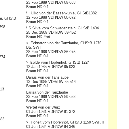
23 Feb 1989 VDH/DW 89-053
Braun HD 0-1
\ :
Ulko von der Bassenkuhle,
GHStB1382
12 Feb 1988 VDH/DW 88-072
um,
GHStB
Braun HD 0-1
398
\ S
Silva vom Schwedenstein,
GHStB 1404
25 Dec 1989 VDH/DW 89-452
Braun HD Frei
>|
Echnaton von der Tanzlaube,
GHStB 1276
Btr, SW II
28 Feb 1986 VDH/DW 86-075
Braun HD 0-1
274
>
Isolde vom Hopfenhof,
GHStB 1224
12 Jan 1985 VDH/DW 85-023
Braun HD 0-1
Darius von der Tanzlaube
13 Dec 1985 VDH/DW 85-514
Braun HD 0-1
013
Larisa von der Tanzlaube
23 Feb 1989 VDH/DW 89-053
Braun HD 0-1
Wertel von der Wurz
01 Jun 1981 VDH/DW 81-372
Braun HD 0-1
083
>:
Hoheit vom Hopfenhof,
GHStB 1159 SWII/II
01 Jun 1984 VDH/DW 84-346