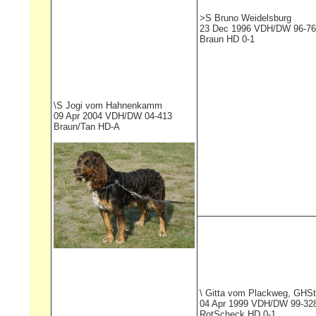
>S
Bruno Weidelsburg
23 Dec 1996 VDH/DW 96-7
Braun HD 0-1
\S
Jogi vom Hahnenkamm
09 Apr 2004 VDH/DW 04-413
Braun/Tan HD-A
\
Gitta vom Plackweg,
GHSt
04 Apr 1999 VDH/DW 99-32
RotScheck HD 0-1