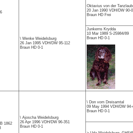
Oktavius von der Tanzlaub
20 Jan 1990 VDH/DW 90-
66
Braun HD Frei
Junkerns Krydda
10 Mar 1989 S-25984/89
Braun HD 0-1
\
Wenke Weidelsburg
26 Jan 1995 VDH/DW 95-112
Braun HD 0-1
\
Don vom Dreisamtal
09 May 1994 VDH/DW 94-
Braun HD 0-1
\
Ajoscha Weidelsburg
26 Apr 1996 VDH/DW 96-351
B 1862
Braun HD 0-1
8
>
Uda Weidelsburg,
GHStB