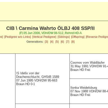
CIB \ Carmina Wahrto ÖLBJ 408 SSP/II
(F) 05 Jun 2006, VDH/DW 06-512, Rehrot HD-A
ee]
[Pedigree w/o Links]
[Vertical Pedigree]
[Siblings]
[Offspring]
[Reverse Pedigr
Generations:
[3]
[4]
[5]
[6]
[7]
[8]
Cosmos vom Waldläufer
31 May 1991 VDH/DW 91-
Braun HD Frei
\S
Idefix von der
Drachenschlucht,
GHStB 1589
07 Jun 1995 VDH/DW 95-663
Braun HD 0-1
Ilonka Weidelsburg
07 Nov 1988 VDH/DW 88-
Braun HD Frei