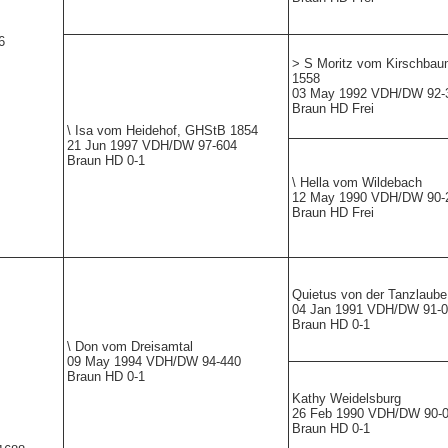
6
> S
Moritz vom Kirschba
1558
03 May 1992 VDH/DW 92-
Braun HD Frei
\
Isa vom Heidehof,
GHStB 1854
21 Jun 1997 VDH/DW 97-604
Braun HD 0-1
\
Hella vom Wildebach
12 May 1990 VDH/DW 90-
Braun HD Frei
Quietus von der Tanzlaube
04 Jan 1991 VDH/DW 91-
Braun HD 0-1
\
Don vom Dreisamtal
09 May 1994 VDH/DW 94-440
Braun HD 0-1
Kathy Weidelsburg
26 Feb 1990 VDH/DW 90-
Braun HD 0-1